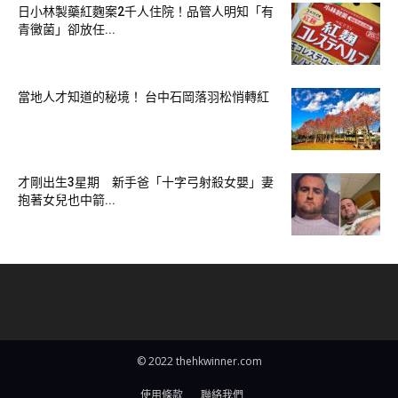
日小林製藥紅麴案2千人住院！品管人明知「有
（圖片來源：Klook）
青黴菌」卻放任...
【北投享溫泉】
當地人才知道的秘境！ 台中石岡落羽松悄轉紅
地址：台北市北投區光明路248號
營業時間：週日至週五08:00～21:00（限單次進場）
才剛出生3星期 新手爸「十字弓射殺女嬰」妻
抱著女兒也中箭...
提前致電預約：02-2892-8288
立刻領取泡湯券，享最心動優惠！
▼4.北投麗之湯溫泉會館
北投麗之湯溫泉會館鄰近地熱谷、綠建築圖書館、北投溫泉博
© 2022 thehkwinner.com
物館，很適合來一場溫泉輕旅行。室內有木質地板、精緻湯
屋，還有原石溫泉浴池，享受日式和風美湯之旅！特有的美人
使用條款
聯絡我們