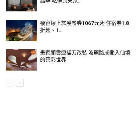
晶華 吃得到東京...
北投春天酒店位於北投溫泉源頭－大磺嘴的至高點，引流日本
號稱「帝王泉」的白磺溫泉。春天溫泉地近源頭而得天獨厚，
福容線上旅展餐券1067元起 住宿券1.8
泉量四季豐沛、源源不斷，完全不受污染，堪稱台灣最豪華的
折起、1...
溫泉設備。除了泡湯住宿、個人湯屋，還有露天風呂，很適合
一家大小一起泡溫泉！
畫家顏雲連操刀改裝 波麗路成登入仙境
現在領券
，「尊爵紅檜湯饗」、「大眾湯池／湯屋」和「客房
的雲彩世界
雙人泡湯」都有優惠，單人湯屋千元有找，還有午餐、晚餐可
以選擇，不限時大眾池泡湯加日式料理899元起！
（圖片來源：Klook）
【北投春天酒店】
地址：台北市北投區幽雅路18號