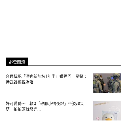
營業時間：露天風呂09:00～22:00/室內湯屋00:00～23:59
湯屋需於現場登記安排入場，不提供電話預約服務
立刻領券，享受北投人氣溫泉！
▼3.北投享溫泉
必需閱讀
享溫泉位於綿延群山之間，在自然繁忙喧鬧中享受著城市的一
隅寧靜。日系現代建築低調樸實，展現沈穩內斂的人文氣息。
台通緝犯「潛逃新加坡1年半」遭押回 星警：
持武器被視為治...
天然純淨且符合衛生標準的白磺溫泉泡起來更舒服！
現在領取泡湯券
，有雙人湯屋、湯瀧客房、大眾湯可供選擇，
好可愛鴨～ 軟Q「矽膠小鴨夜燈」坐姿超呆
價格優惠，CP值超高！
萌 拍拍頭就發光...