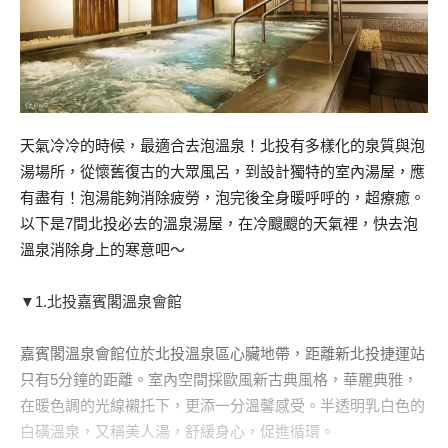
天氣冷冷的時候，最適合去泡溫泉！北投有多樣化的泉質與泡
湯場所，從懷舊復古的大眾風呂，到設計獨特的室內湯屋，應
有盡有！泡湯能夠消除疲勞，泡完後全身暖呼呼的，超療癒。
以下是7間北投必去的溫泉湯屋，在冷颼颼的天氣裡，快去泡
溫泉消除身上的寒意吧～
▼1.北投嘉賓閣溫泉會館
嘉賓閣溫泉會館位於北投溫泉區心臟地帶，距離新北投捷運站
只有5分鐘的距離。室內空間採歐風新古典風格，華麗典雅，
在暖色調的光線襯托下，更添一分溫馨感受。半透明乳白色的
白磺溫泉，又稱美人湯，舒緩身心，促進循環。