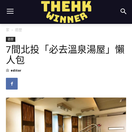
家
遊歷
遊歷
7間北投「必去溫泉湯屋」懶
人包
由
editor