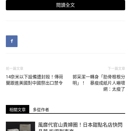
閱讀全文
現在領取「幸福雙人房2小時泡湯券」
，只要888元就能享受泡
湯樂趣，還能加價升級園景湯屋，讓整個行程更療癒～
（圖片來源：Klook）
【北投嘉賓閣溫泉會館】
前一篇文章
下一篇文章
地址：台北市北投區光明路230號
14奈米以下設備遭封殺！傳荷
郭采潔一轉身「肋骨根根分
蘭跟進美國對中國祭出口禁令
明」！ 暴瘦成紙片人嚇壞
網：太瘦了
營業時間：週一至週日00:00～23:59
立刻領取「幸福雙人房2小時泡湯券」！
相關文章
多從作者
▼2.北投春天酒店
風靡代官山貴婦圈！日本甜點名店快閃