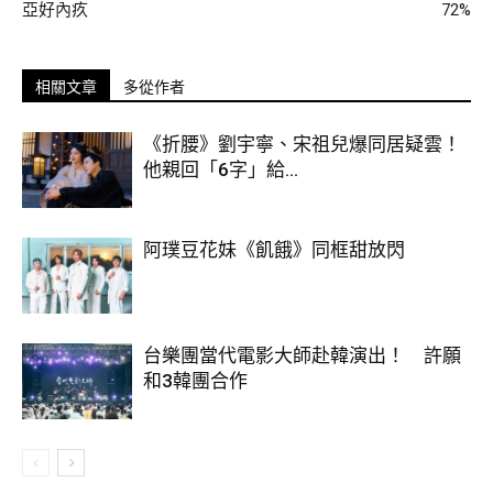
亞好內疚
72%
元）。這筆金額將用於支付訴訟期間產生的相關開銷，若有剩
餘未使用完的部分，會再平分給Prince Legacy有限公司與
Prince OAT控股公司。
相關文章
多從作者
《折腰》劉宇寧、宋祖兒爆同居疑雲！
他親回「6字」給...
阿璞豆花妹《飢餓》同框甜放閃
台樂團當代電影大師赴韓演出！ 許願
和3韓團合作