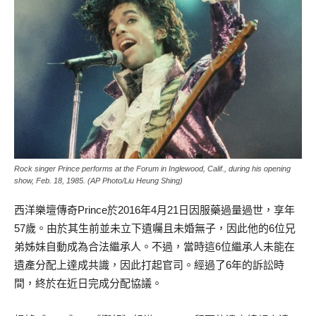
Rock singer Prince performs at the Forum in Inglewood, Calif., during his opening
show, Feb. 18, 1985. (AP Photo/Liu Heung Shing)
西洋樂壇傳奇Prince於2016年4月21日因服藥過量過世，享年
57歲。由於其生前並未立下遺囑且未婚無子，因此他的6位兄
弟姊妹自動成為合法繼承人。不過，當時這6位繼承人未能在
遺產分配上達成共識，因此打起官司。經過了6年的訴訟時
間，終於在近日完成分配協議。