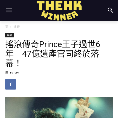
家
娛樂
娛樂
搖滾傳奇Prince王子過世6
年 47億遺產官司終於落
幕！
由
editor