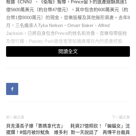
根據《CNN》、《衛報》報導，Prince留下的遺產總額高達1
億5600萬美元（約台幣47億元），其中包含約600萬美元（約
台幣1億8000萬元）的現金、音樂版權及其他無形資產。去年8
月，三名繼承人Tyka Nelson、Omarr Baker、Alfred
Jackson，已將自身包含Prince的姓名和肖像、音樂母帶版稅
及發行權、Paisley Park錄音室等知識產權在內的遺產控股
權，出售給音樂版權管理公司Primary Wave。
閱讀全文
今年1月，繼承人同意與美國國稅局及遺產管理銀行，針對1億
5600萬美元的遺產進行估價。最後於本月1日，由明尼蘇達州
的法官簽署分配協議。協議中提到，遺產中的現金部分將由
Prince Legacy有限公司及Prince OAT控股公司平分。Prince
Legacy是由另外三名繼承人Sharon Nelson、John Nelson、
Norrine Nelson持有權益所組成，Prince Oat則是歸Primary
Wave所有。
前一篇文章
下一篇文章
貝克漢長子爆「靠媽拿代言」
耗資27億照砍！「蝙蝠女」沈
此外，文件中也紀錄，訴訟期間法院指定管理遺產事務的銀行
擺爛！8個月被炒魷魚 維多利
默一天說話了 再傳平台裁員
Comerica Bank&Trust也可分得300萬美元（約台幣9000萬