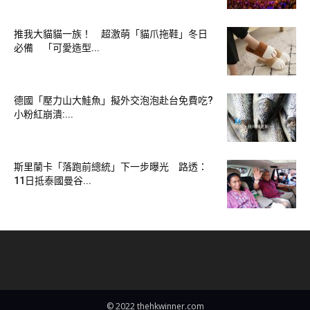
推我大貓貓一族！ 超激萌「貓爪拖鞋」冬日
必備 「可愛造型...
德國「壓力山大鮭魚」擬外交泡泡赴台免費吃?
小粉紅崩潰:...
斯里蘭卡「落跑前總統」下一步曝光 路透：
11日抵泰國曼谷...
© 2022 thehkwinner.com