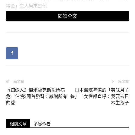
閱讀全文
▼其他網友也直呼超狂，「現場可容納近7000人，好猛…」、
「有錢就是狂！」、「真是大手筆，新人看起來很年輕呢」、
「超壯觀，不收紅包又更狂」、「這個敬酒應該要用滑板車
了」、「驚人的排場！」、「昨天很冷啊！聽說吃免錢的」、
「第一道菜出來開始敬酒，570桌敬完，剛好甜品上了。」
前一篇文章
下一篇文章
▼大家也很好奇新郎新娘到底是何許人也，後來答案揭曉，原
《蜘蛛人》傑米福克斯驚傳病
日本醫院準備的「美味月子
來是嘉義縣議員葉孟龍迎娶美嬌娘助理，當天免收禮金就是要
危 住院3周首發聲：感謝所有
餐」 女性都直呼：我要去日
讓鄉親「沾沾喜氣」。現場包括嘉義縣長張花冠、立委陳明
的愛
本生孩子
文、蔡易餘、嘉義縣議長張明達、大甲鎮瀾宮董事長顏清標、
新港奉天宮董事長何達煌等人都有來捧場。
相關文章
多從作者