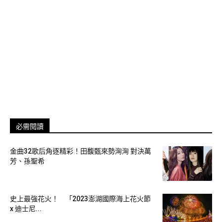
要開到570席的婚宴，應該沒有餐廳能容納的下，難怪會直接
選擇戶外流水席。吃過的賓客應該永生難忘吧！
必需閱讀
金曲32歌后角逐精彩！田馥甄來勢洶洶 對決萬
芳、孫聖希
史上最強花火！ 「2023澎湖國際海上花火節
x 迪士尼...