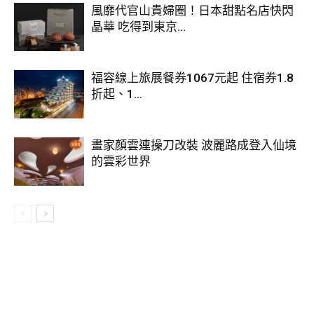
風靡代官山貴婦圈！日本甜點名店快閃
晶華 吃得到東京...
福容線上旅展餐券1067元起 住宿券1.8
▼除了盛大排場外，現場還有6組總鋪師上演各種美食秀，其
折起、1...
中就包括了現切鮪魚秀。桃園、屏東等地的業者分別送來6條
新鮮鮪魚，由6位師傅現切處理，民眾只要排隊就可以拿取，
讓人難以相信是免費供應！
畫家顏雲連操刀改裝 波麗路成登入仙境
的雲彩世界
▼婚宴進行到尾聲時，現場還綻放煙火，畫下華麗句點。