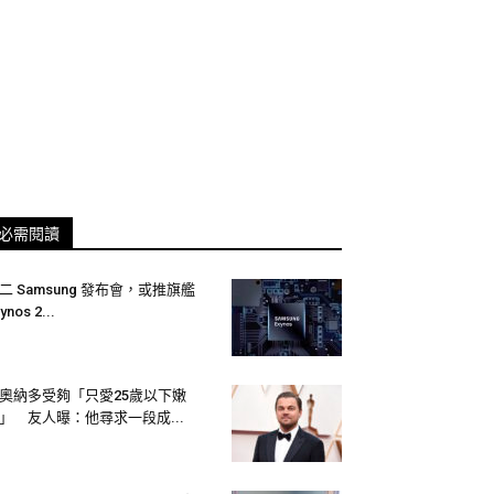
必需閱讀
二 Samsung 發布會，或推旗艦
ynos 2...
奧納多受夠「只愛25歲以下嫩
」 友人曝：他尋求一段成...