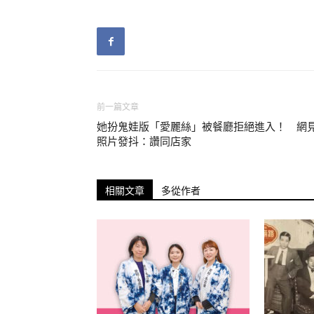
▼「海洋廢棄物再利用」
知名大廠Adidas旗下有一組織，專門擷取海
感，多使用藍灰色作為基底色，樣式相當新潮
前一篇文章
她扮鬼娃版「愛麗絲」被餐廳拒絕進入！ 網
▼「堆肥外帶杯」
照片發抖：讚同店家
印尼品牌Avani的環保設計，走在時代的尖
相關文章
多從作者
品質完全不輸塑膠製品。更神奇的是，這些素
▼「蜂蠟包裝紙」
Bee’s Wrap公司研發出一種超特別的包