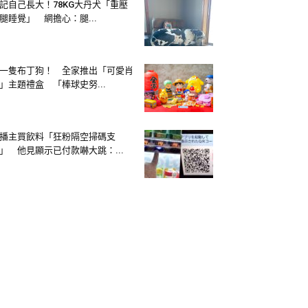
記自己長大！78KG大丹犬「重壓
腿睡覺」 網擔心：腿...
一隻布丁狗！ 全家推出「可愛肖
」主題禮盒 「棒球史努...
播主買飲料「狂粉隔空掃碼支
」 他見顯示已付款嚇大跳：...