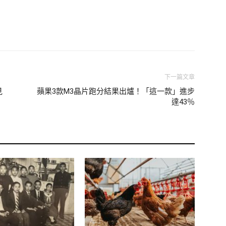
洋裡的廢棄物，重新製作成球鞋和球衣。他們以海洋為設計靈
精美～
下一篇文章
見
蘋果3款M3晶片跑分結果出爐！「這一款」進步
達43％
端！他們利用玉米澱粉製作外帶杯，萃取木薯精華製成袋子，
材在半年之內會自動分解，也可以溶解在水中。
裝紙，內含棉花、蜂蠟、荷荷巴油和樹脂等多種素材。只要簡單清