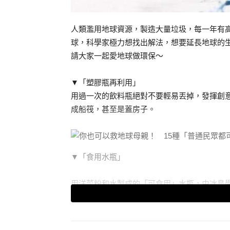
人類濫用地球資源，製造大量垃圾，每一年有高
球，科學家極力想找出解法，想要延長地球的生
請大家一起愛地球做環保～
▼「塑膠瓶再利用」
用過一次的飲料瓶絕對不要輕易丟掉，發揮創
成船筏，甚至是蓋房子。
▼「食用水瓶」
用洋菜粉和水製成的「可食用」水瓶，由冰島學生A
體；長期使用這個水瓶，水喝起來還會有特別