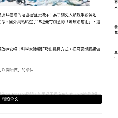
忘
人
達14億磅的垃圾被衝進海洋！為了避免人類親手毀滅地
命。國外網站精選了15種最有創意的「地球治癒術」，邀
養
像
意改造它吧！科學家陸續研發出幾種方式，把廢棄塑膠瓶做
直
付
ri Jonsson發明。如果瓶子裡沒有裝水，它會漸漸解
閱讀全文
的風味。不介意的話，甚至可以直接食用它～