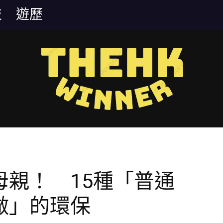
技
遊歷
母親！ 15種「普通
做」的環保