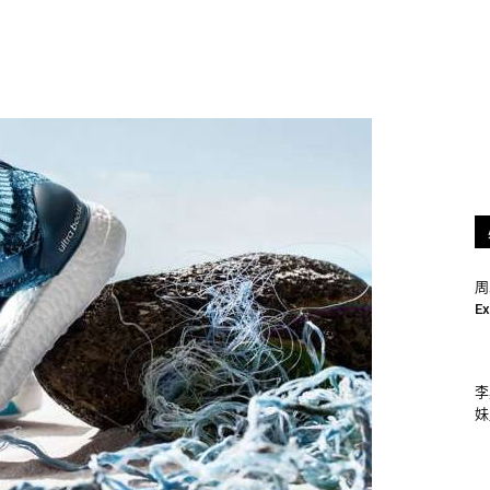
周
Ex
李
妹