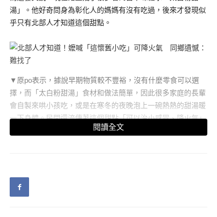
湯」。他好奇問身為彰化人的媽媽有沒有吃過，後來才發現似
乎只有北部人才知道這個甜點。
▼原po表示，據說早期物質較不豐裕，沒有什麼零食可以選
擇，而「太白粉甜湯」食材和做法簡單，因此很多家庭的長輩
會自製來哄小孩吃，或是在寒冬的夜晚泡上一碗熱熱的甜湯暖
一下身體。民間還流傳著這個甜點「可以治小感冒、降火氣」
閱讀全文
的說法，他不禁驚訝道：「這也太神奇了吧！」
▼日前原po在路邊發現一間古早味早餐店居然還有賣「太白粉
甜湯」，感覺非常驚喜，「雖然現在老闆感覺像半退休狀態，
很多品項都沒有了～目前只剩麵茶、太白粉、原味蛋餅還有包