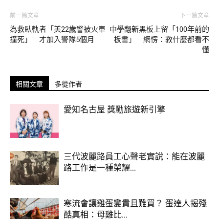
子饅頭」，但滿滿的人情味還是讓人感覺很暖心。
前一篇文章
下一篇文章
為救臥軌者「美22歲警被火車
中學翻新黑板上留「100年前的
撞死」 才加入警隊5個月
板書」 網愣：教什麼都看不
懂
這則貼文曝光後引發討論，網友們紛紛留言說：「宜蘭人報
到！小時候阿嬤都煮這個」、「新北人知道，真的是阿嬤做給
相關文章
多從作者
我吃的」、「我媽也是宜蘭人！小時候也常吃，好像可以降火
氣」。還有網友提到「蓮藕粉」與太白粉甜湯類似，直呼「這
愛知名古屋 獎勵旅遊新引擎
超好吃的啦，但台北很難找」、「真的超懷念」。
三代波麗路員工心聲老實說：能在波麗
路工作是一種榮耀...
寒流會讓雞蛋變貴且難買？ 蛋達人揭殘
酷真相：母雞比...