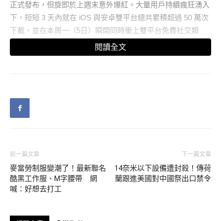
正式發布，但旋即於上週末意外爆紅。大量用戶持續瘋狂湧入
下，短短 3 天內就在 iOS 與安卓雙平台總共累積超過 50 萬次
下載，並在本周一（5日）瞬間同時衝上雙平台免費社交類
App 榜首。目前「冰友」已陸續開發透過電子信箱、手機、通
閱讀全文
訊錄、搖一搖即可新增好友、查看好友所在位置、一對一在線
聊天、個人化頭像等功能，還有更多功能正在陸續開發中。
前一篇文章
下一篇文章
麥當勞制服變潮了！最新聯名
14奈米以下設備遭封殺！傳荷
酷黑工作服、M字腰帶 網
蘭跟進美國對中國祭出口禁令
喊：好想去打工