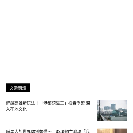
全新社交定位「冰友」具有你的地圖、在線聊天、操作簡單、
安全安心四大特點 圖：MixerBox／提供
測試版本爆紅，開發人員瘋狂趕工搶救廣大用戶需求
「冰友」開發緣起，來自於 MixerBox 台灣團隊成員過去就是
熱門地圖社交應用 Zenly 的忠實用戶。該款產品於今年 9 月宣
布將逐步關閉後， MixerBox 許多成員出於不捨，決定發揮自
身過去打造多款熱門 App 的工程能力，重新打造一個新品。
按原訂規劃時程，目前產品仍在測試開發階段，沒料到意外湧
入巨大下載量，近日也造成伺服器數度當機。
必需閱讀
「當初是工程師覺得很可惜，決定進行自救，沒想到也意外拯
解鎖高雄新玩法！「港都認識王」推春季遊 深
救了 50 萬個跟我們同樣想要延續與朋友地圖定位互動樂趣的
入在地文化
用戶！」冰友團隊負責人、MixerBox 研發工程總監陳碩甫透
露，「大量用戶湧入也意味著團隊們的努力確實被大家看到
了！內部人員已接連通宵趕工三天修復 bug，我們會持續聆聽
喵星人的世界你別想懂～ 32張飼主發現「我