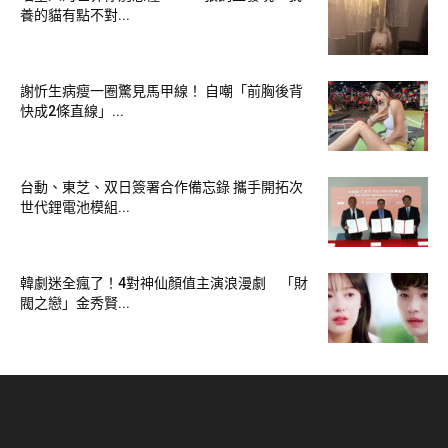
用戶的需求與回饋，推出更創新、更有趣的 App 功能，讓冰
養的貓有點不對...
友成為大家一輩子的好朋友！」
謝忻生病瘦一圈驚見馬甲線！ 自嘲「前胸後背
快成2條直線」...
台動、東芝、双日簽署合作備忘錄 攜手開拓次
世代鋰電池模組...
韓劇迷全瘋了！4對神仙顏值主演浪漫劇 「財
閥之戀」金秀賢...