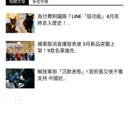
相關文章
多從作者
「冰友」品牌 LOGO 圖：MixerBox／提供
為付費制鋪路？LINE「這功能」4月底
全中文介面使用無障礙
，
「冰友」開發團隊來自台灣
將走入歷史！...
「冰友」是由總部位於矽谷、研發團隊位於台灣的 Super-
Apps 軟體科技公司 MixerBox 最新開發，並對台灣用戶提供
蘋果取消直播發表會 3月新品突襲上
全中文介面，從下載的第一刻起，就能讓用戶無障礙的充分體
架！9款名單搶先...
驗 App 完整功能，遇到使用問題也有中文客服進行回覆。且
「冰友」產品名稱就是諧音台語「朋友」之意，台味十足。
解放軍用「沉默表態」! 習抓張又俠不獲
支持 中國近...