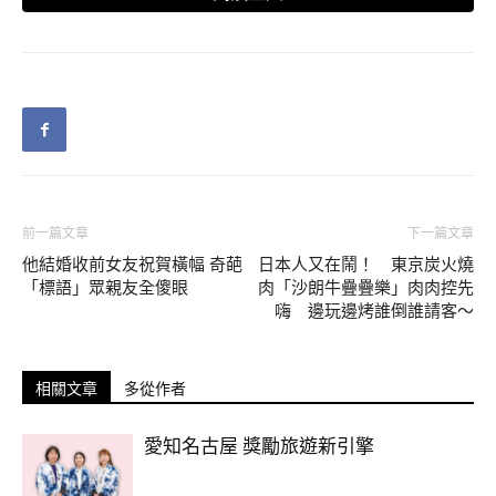
般的罐裝啤酒可以產生更多細緻綿密的泡沫，而且香氣濃郁，
就像是在酒吧喝生啤的感覺。
前一篇文章
下一篇文章
他結婚收前女友祝賀橫幅 奇葩
日本人又在鬧！ 東京炭火燒
「標語」眾親友全傻眼
肉「沙朗牛疊疊樂」肉肉控先
嗨 邊玩邊烤誰倒誰請客～
相關文章
多從作者
愛知名古屋 獎勵旅遊新引擎
▼這項技術在罐裝啤酒領域尚屬首次，加上商家宣傳的賣點的