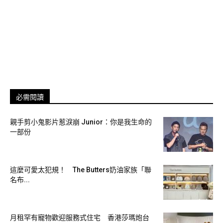
僅僅2天銷售量就超過了官方原本預估的一個月的銷量，讓官
方不得不宣布暫停出貨。不僅到處缺貨，這款啤酒在網路上也
被炒到了一萬日圓（約新台幣2600元）一瓶，可見人氣之高。
必需閱讀
親手剪小鬼影片惹淚崩 Junior：你是我生命的
一部份
這麼可愛太犯規！ The Butters奶油家族「聯
商家自己都沒有想到這款啤酒會這麼受歡迎吧！畢竟在需要保
名布...
持社交距離的當下，能夠在家就享受到在酒吧喝生啤的快樂，
的確是一個很不錯的選擇！
月租罕有寵物歡迎服務式住宅 香港莎瑪炮台