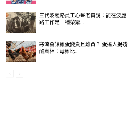
確非常吸引人，讓這款啤酒在年初還未正式發售前就引發了話
題。
三代波麗路員工心聲老實說：能在波麗
路工作是一種榮耀...
寒流會讓雞蛋變貴且難買？ 蛋達人揭殘
酷真相：母雞比...
▼在4月6日這款啤酒開始正式發售時，更是遭到了民眾瘋搶，