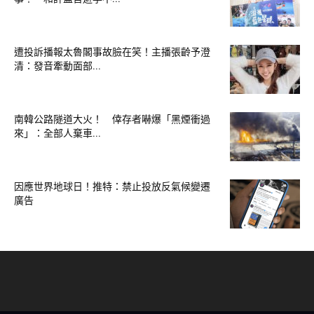
遭投訴播報太魯閣事故臉在笑！主播張齡予澄
清：發音牽動面部...
南韓公路隧道大火！ 倖存者嚇爆「黑煙衝過
來」：全部人棄車...
因應世界地球日！推特：禁止投放反氣候變遷
廣告