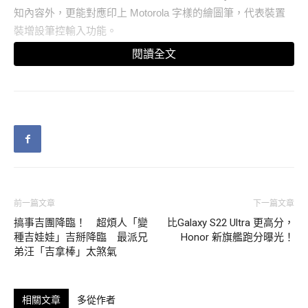
知內容外，更能對應印上 Motorola 字樣的繪圖筆，代表裝置
裝增設筆控輸入功能。
閱讀全文
前一篇文章
下一篇文章
搞事吉團降臨！ 超煩人「變
比Galaxy S22 Ultra 更高分，
種吉娃娃」吉掰降臨 最派兄
Honor 新旗艦跑分曝光！
弟汪「吉拿棒」太煞氣
相關文章
多從作者