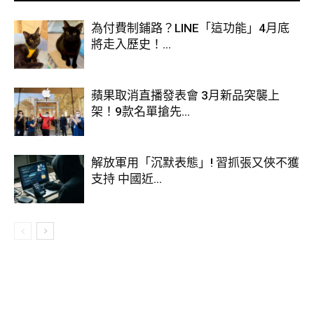
為付費制鋪路？LINE「這功能」4月底
將走入歷史！...
蘋果取消直播發表會 3月新品突襲上
架！9款名單搶先...
解放軍用「沉默表態」! 習抓張又俠不獲
支持 中國近...
綜合現有資訊，Edge 30 Pro 將保留其國行版同配置機型 Edge
X30 的功能規格，包括採用 Snapdragon 8 晶片組，144Hz 更
新率 6.7 吋 FHD+ 解像度 OLED 螢幕、雙 5,000 萬像機背主
鏡連副鏡構成三攝像模組，前端 6,000 萬像中置開孔前鏡，
5,000mAh 大容量電池及 68W 閃充配件等。