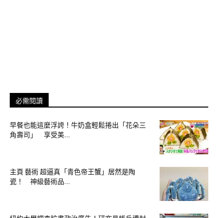
image source:
YouTube/Pekora Ch. 兎田ぺこら
No.9 區塊鏈技術
必需閱讀
想了解元宇宙到底是什麼，必定得先認識區塊鏈技術，區塊鏈
早餐也能這麼浮誇！牛奶盒輕鬆捲出「花朵三
最大特色就是「去中心化」，透過加密演算代碼，以及不斷增
角壽司」 享受美...
長的數位帳，建立一個獨立、不需中間驗證者，還能防竄改的
技術，現在已經應用在虛擬幣、NFT上。
主頁 藝術 超逼真「青色帝王蟹」居然是陶
未來人類如何把身份跟資產，轉到另個虛擬平行世界，區塊鏈
瓷！ 神級藝術品...
被視為元宇宙一大基礎工程。
延伸閱讀：
單週暴漲500%的「狗狗幣」是什麼？台灣人最關