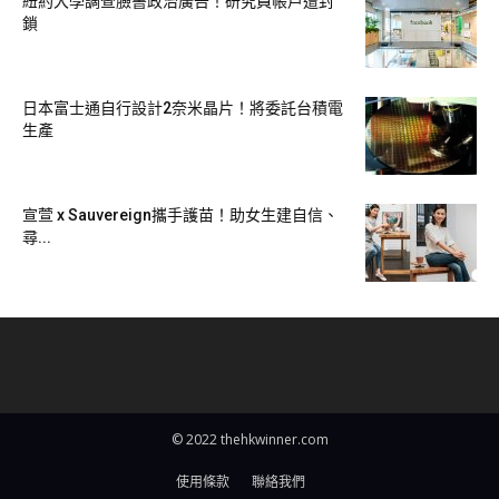
紐約大學調查臉書政治廣告！研究員帳戶遭封
鎖
注10大加密貨幣排名
日本富士通自行設計2奈米晶片！將委託台積電
生產
宣萱 x Sauvereign攜手護苗！助女生建自信、
尋...
image source:
freepik
© 2022 thehkwinner.com
使用條款
聯絡我們
No.8 虛擬貨幣