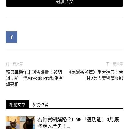
閱讀全文
前一篇文章
下一篇文章
蘋果耳機年末銷售爆量！郭明
《鬼滅遊郭篇》重大進展！音
錤：新一代AirPods Pro秋季有
柱3美人妻螢幕震撼
望亮相
相關文章
多從作者
No.10虛擬偶像、VTuber
為付費制鋪路？LINE「這功能」4月底
將走入歷史！...
元宇宙讓人們充滿想像，不只是經濟與社交，娛樂產業或許也