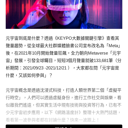
元宇宙到底是什麼？透過《KEYPO大數據關鍵引擎》查看其
聲量趨勢，從全球最大社群媒體臉書公司宣布改名為「Meta」
後，在2021年10月開始聲量狂飆，全力朝向Metaverse「元宇
宙」發展，引發全球矚目，短短3個月聲量就破133,681筆（分
析期間：2021/09/23 -2021/12/21 ），大家都在問「元宇宙是
什麼，又該如何參與」？
元宇宙概念是透過沈浸式科技，打造人類世界第二個「虛擬平
行時空」，人們可以透過虛擬身份，進行工作社交與娛樂，看
似離我們遙遠，但其實生活中現有技術與投資等行為，已有不
少元宇宙初步應用，以下《網路溫度計》整理十大熱門話題，
看看第一波參與者都在討論什麼？快來一波跟上！