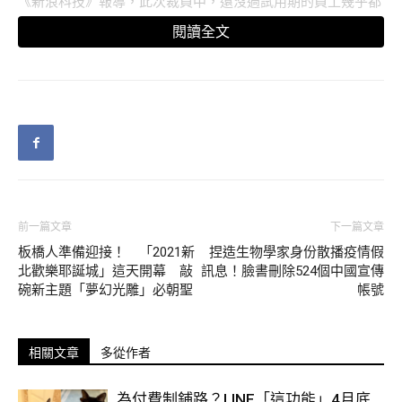
《新浪科技》報導，此次裁員中，還沒過試用期的員工幾乎都
被裁，中層管理級別被裁的人數較多，其他還包含年齡較長、
閱讀全文
薪水較高的員工。愛奇藝研究院、遊戲中心等部門幾乎一個員
工都不剩，而短影音產品隨時會被合併，只會保留
40%
的員
工。
愛奇藝執行長龔宇先前曾表示，受到疫情、審核等因素影響，
當前影視產業遇到最大的問題就是內容供應出現短缺。報導指
出，愛奇藝這波大裁員可能是為了加快盈利步伐，聚焦在內
容、技術和精細化成本管理，並縮減預算。
前一篇文章
下一篇文章
板橋人準備迎接！ 「2021新
捏造生物學家身份散播疫情假
許多愛奇藝員工透露，其實內部員工都有預期這波裁員的到
北歡樂耶誕城」這天開幕 敲
訊息！臉書刪除524個中國宣傳
來，還有許多老員工指出，這是公司史上最大規模的裁員，預
碗新主題「夢幻光雕」必朝聖
帳號
計春節過後還會有更多員工離開。
相關文章
多從作者
為付費制鋪路？LINE「這功能」4月底