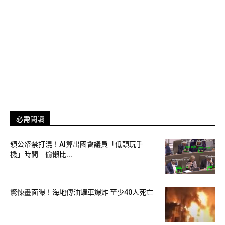
必需閱讀
領公帑禁打混！AI算出國會議員「低頭玩手
機」時間 偷懶比...
驚悚畫面曝！海地傳油罐車爆炸 至少40人死亡