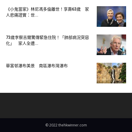
《小鬼當家》林尼馮多倫離世！享壽63歲 家
人悲痛證實：世...
73歲李察吉爾驚傳緊急住院！「肺部病況突惡
化」 家人全遭...
華富邨瀑布美景 南區瀑布灣瀑布
© 2022 thehkwinner.com