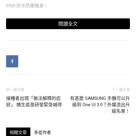
IP68 防水防塵機身。
閱讀全文
前一篇文章
下一篇文章
接種者出現「無法解釋的症
有甚麼 SAMSUNG 手機可以升
狀」 嬌生疫苗研發緊急喊停
級到 One UI 3.0？外媒流出升
硬件部份裝置將配備新代 A14 仿生晶片，5G 功能方面，港版
級名單！
iPhone 12 Pro（型號 A2408）跟 iPhone 12 Pro Max（型號
A2412）已囊括常用的 n1／n77／n78／n79 等頻段，配備雙
Nano SIM 卡槽並支援雙卡雙待，不過廠方文件就未提供支援
相關文章
多從作者