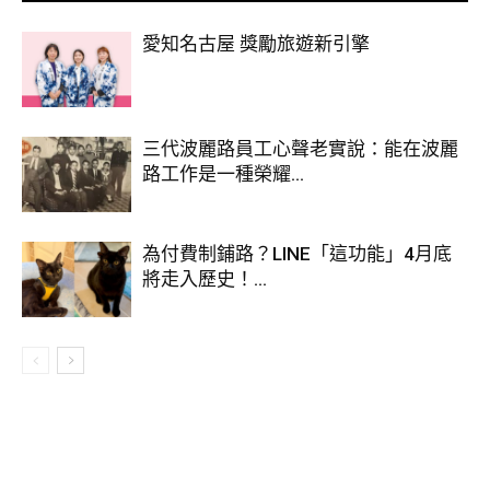
詳情。
愛知名古屋 獎勵旅遊新引擎
三代波麗路員工心聲老實說：能在波麗
路工作是一種榮耀...
為付費制鋪路？LINE「這功能」4月底
將走入歷史！...
個別機身功能方面，將在週五 10 月 16 日開放預售的 iPhone
12 Pro（售價 $8,499 起），機重 187g 較前代稍輕，由於採用
金屬感更種的 iPad Pro 風格新框體設計，顯示面積提升至 6.1
吋，配備具 2,532 x 1,170 解像度的超級 Retina XDR 螢幕。鏡
頭部份裝置配備新設計 7 組鏡片構成的 1,200 萬像 F1.6 OIS