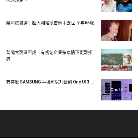
功能部份就更勝一籌，用上感光面積提升 47%、配備感光元件
位移式防震的 1,200 萬像素 F1.6 主鏡、65mm 焦距 1,200 萬
像素 OIS 遠攝鏡、跟保留 1,200 萬像素 120°超廣角鏡。
樂壇震撼彈！超大咖搖滾吉他手去世 享年65歲
曾闖大灣區不成 有初創企業指疫情下更難拓
展
有甚麼 SAMSUNG 手機可以升級到 One UI 3...
iPhone 12 Pro 系列亦加入了 iPad Pro 配備的 LiDAR 感測器，
加強 AR 擴增實境計算、跟加強低光環境自動對焦速度達 6
倍。裝置又支援 RAW 格式相片拍攝，並對應預計在未來 iOS