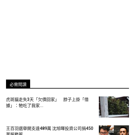
主鏡、1,200 萬像素 120°超廣角鏡，跟 35mm 相機格式
52mm 焦距的 1,200 萬像素 OIS 遠攝鏡。
必需閱讀
虎斑貓走失3天「欠債回家」 脖子上掛「借
據」：牠吃了我家...
升級至 6.7 吋 2,778 x 1,284 解像度的超級 Retina XDR 螢幕，
預計在 11 月 6 日接受預訂的 iPhone 12 Pro Max（售價
$9,399 起），機身維持與前代接近的 78.1mm 寬度，因採用
王百羽選舉開支達489萬 沈旭暉投資公司捐450
新設計關係機身厚度更減至 7.4mm，亦保持 226g 機重。攝影
萬服務惹...